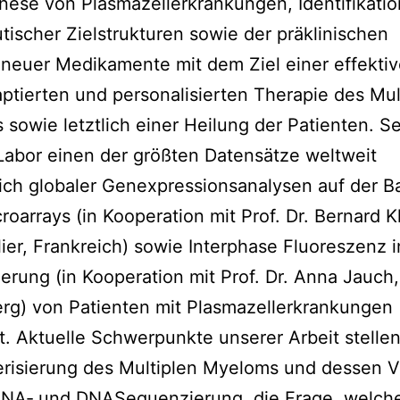
ese von Plasmazellerkrankungen, Identifikati
tischer Zielstrukturen sowie der präklinischen
neuer Medikamente mit dem Ziel einer effektiv
aptierten und personalisierten Therapie des Mul
sowie letztlich einer Heilung der Patienten. S
Labor einen der größten Datensätze weltweit
lich globaler Genexpressionsanalysen auf der B
oarrays (in Kooperation mit Prof. Dr. Bernard Kl
ier, Frankreich) sowie Interphase Fluoreszenz i
ierung (in Kooperation mit Prof. Dr. Anna Jauch,
rg) von Patienten mit Plasmazellerkrankungen
t. Aktuelle Schwerpunkte unserer Arbeit stellen
risierung des Multiplen Myeloms und dessen V
 RNA‐ und DNASequenzierung, die Frage, welch