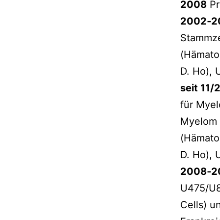
2008
Pr
2002‐2
Stammzel
(Hämatol
D. Ho), 
seit 11
für Myel
Myelom (
(Hämatol
D. Ho), 
2008‐2
U475/U8
Cells) u