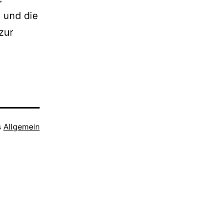
 und die
zur
s
Allgemein