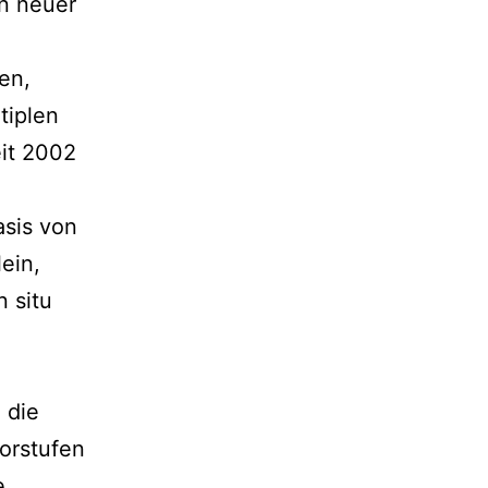
on neuer
en,
tiplen
eit 2002
asis von
ein,
n situ
 die
orstufen
e