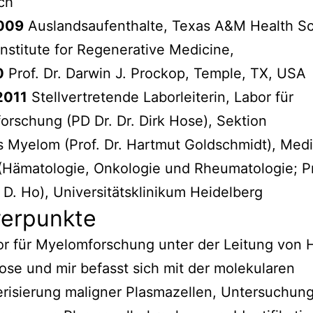
ich
009
Auslandsaufenthalte, Texas A&M Health S
Institute for Regenerative Medicine,
0
Prof. Dr. Darwin J. Prockop, Temple, TX, USA
2011
Stellvertretende Laborleiterin, Labor für
rschung (PD Dr. Dr. Dirk Hose), Sektion
s Myelom (Prof. Dr. Hartmut Goldschmidt), Medi
 (Hämatologie, Onkologie und Rheumatologie; Pr
D. Ho), Universitätsklinikum Heidelberg
erpunkte
r für Myelomforschung unter der Leitung von 
Hose und mir befasst sich mit der molekularen
risierung maligner Plasmazellen, Untersuchun