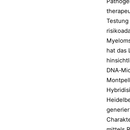
Pathogen
therapeu
Testung 
risikoad
Myeloms 
hat das 
hinsicht
DNA‐Micr
Montpell
Hybridis
Heidelbe
generier
Charakte
mittels