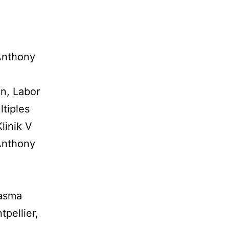
Anthony
in, Labor
ltiples
linik V
Anthony
lasma
tpellier,