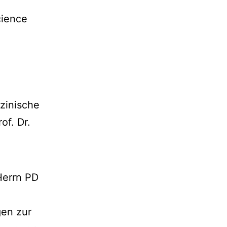
cience
zinische
of. Dr.
Herrn PD
gen zur