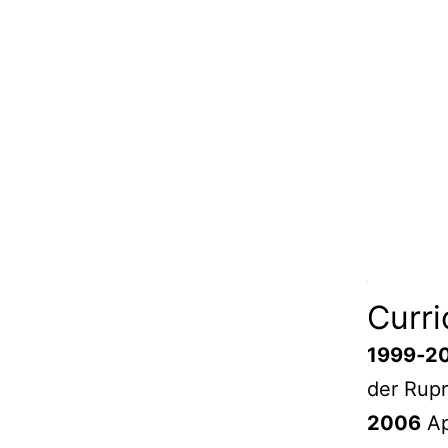
Curri
1999‐2
der Rupr
2006
Ap